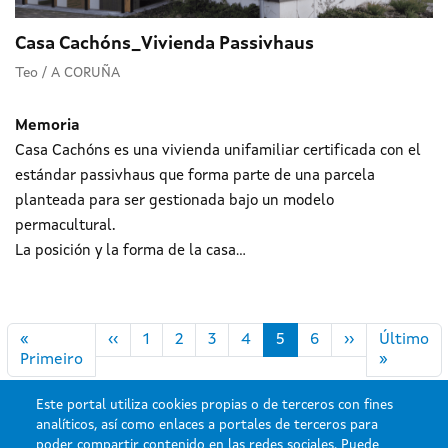
Casa Cachóns_Vivienda Passivhaus
Teo / A CORUÑA
Memoria
Casa Cachóns es una vivienda unifamiliar certificada con el
estándar passivhaus que forma parte de una parcela
planteada para ser gestionada bajo un modelo
permacultural.
La posición y la forma de la casa...
Paginación
Página anterior
Siguiente pá
«
‹‹
1
2
3
4
5
6
››
Último
Primera página
Última 
Primeiro
»
Este portal utiliza cookies propias o de terceros con fines
analíticos, así como enlaces a portales de terceros para
poder compartir contenido en las redes sociales. Puede