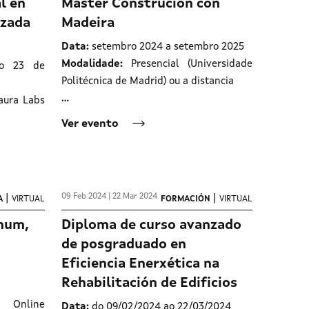
l en
Máster Construción con
izada
Madeira
Data:
setembro 2024 a setembro 2025
Modalidade:
Presencial (Universidade
o 23 de
Politécnica de Madrid) ou a distancia
…
aura Labs
Ver evento
09 Feb 2024 | 22 Mar 2024
|
|
A
VIRTUAL
FORMACIÓN
VIRTUAL
gnum,
Diploma de curso avanzado
de posgraduado en
Eficiencia Enerxética na
Rehabilitación de Edificios
ine
Data:
do 09/02/2024 ao 22/03/2024