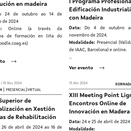
I Programa Profesiona
ución en madeira
Edificación Industrial
 24 de outubro ao 14 de
con Madeira
 de 2024
Data:
Do 4 de outubro a
:
Online (a través da
novembro de 2024.
rma de formación en liña do
Modalidade:
Presencial (Valld
odle.coag.es)
de IAAC, Barcelona) e online.
…
nto
Ver evento
 | 16 Nov 2024
15 Abr 2024
XORNAD
|
|
N
PRESENCIAL
VIRTUAL
XIII Meeting Point Li
Superior de
Encontros Online de
alización en Xestión
Innovación en Madera
as de Rehabilitación
Data:
24 e 25 de abril de 2024
26 de abril de 2024 ao 16 de
Modalidade:
Onl