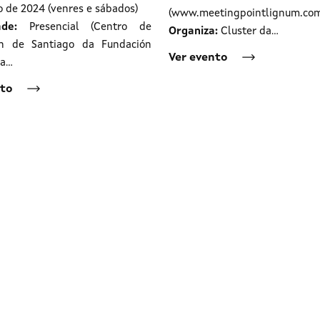
 de 2024 (venres e sábados)
(www.meetingpointlignum.co
de:
Presencial (Centro de
Organiza:
Cluster da…
ón de Santiago da Fundación
Ver evento
da…
nto