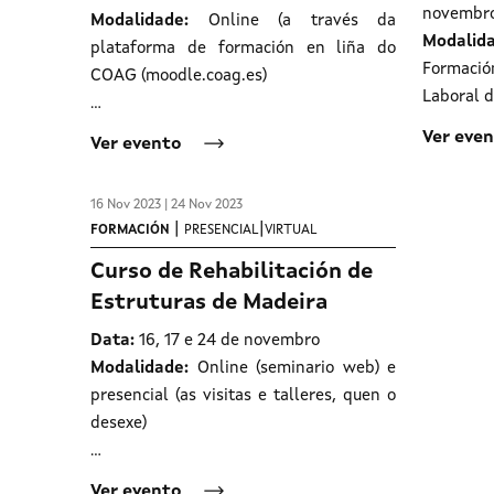
novembro
Modalidade:
Online (a través da
Modalida
plataforma de formación en liña do
Formaci
COAG (moodle.coag.es)
Laboral 
…
Ver eve
Ver evento
16 Nov 2023 | 24 Nov 2023
|
|
FORMACIÓN
PRESENCIAL
VIRTUAL
Curso de Rehabilitación de
Estruturas de Madeira
Data:
16, 17 e 24 de novembro
Modalidade:
Online (seminario web) e
presencial (as visitas e talleres, quen o
desexe)
…
Ver evento