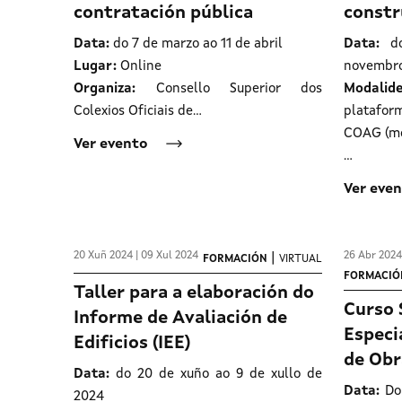
contratación pública
constr
Data:
do 7 de marzo ao 11 de abril
Data:
do
Lugar:
Online
novembro
Organiza:
Consello Superior dos
Modalide
Colexios Oficiais de…
platafo
COAG (mo
Ver evento
…
Ver eve
20 Xuñ 2024 | 09 Xul 2024
26 Abr 2024
|
FORMACIÓN
VIRTUAL
FORMACIÓ
Taller para a elaboración do
Curso 
Informe de Avaliación de
Especi
Edificios (IEE)
de Obr
Data:
do 20 de xuño ao 9 de xullo de
Data:
Do 
2024