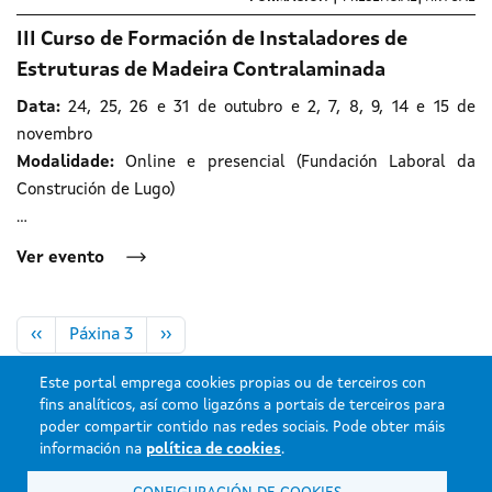
III Curso de Formación de Instaladores de
Estruturas de Madeira Contralaminada
Data:
24, 25, 26 e 31 de outubro e 2, 7, 8, 9, 14 e 15 de
novembro
Modalidade:
Online e presencial (Fundación Laboral da
Construción de Lugo)
…
Ver evento
Paxinación
Páxina anterior
Páxina Seguinte
‹‹
Páxina 3
››
Este portal emprega cookies propias ou de terceiros con
fins analíticos, así como ligazóns a portais de terceiros para
poder compartir contido nas redes sociais. Pode obter máis
información na
política de cookies
.