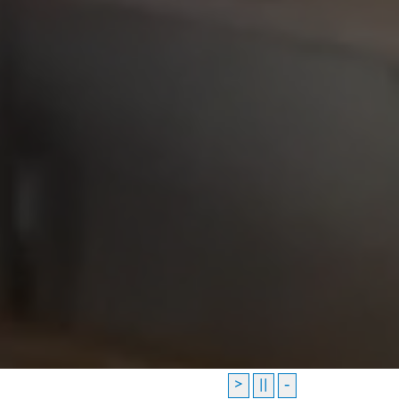
>
||
-