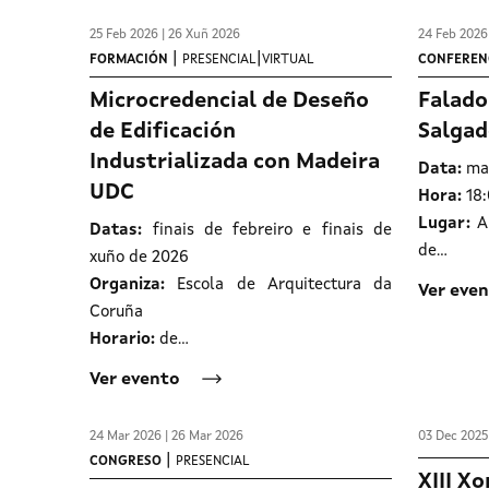
25 Feb 2026 | 26 Xuñ 2026
24 Feb 2026
|
|
FORMACIÓN
PRESENCIAL
VIRTUAL
CONFEREN
Microcredencial de Deseño
Falado
de Edificación
Salgad
Industrializada con Madeira
Data:
mar
UDC
Hora:
18
Lugar:
A
Datas:
finais de febreiro e finais de
de…
xuño de 2026
Organiza:
Escola de Arquitectura da
Ver eve
Coruña
Horario:
de…
Ver evento
24 Mar 2026 | 26 Mar 2026
03 Dec 2025
|
CONGRESO
PRESENCIAL
XIII X