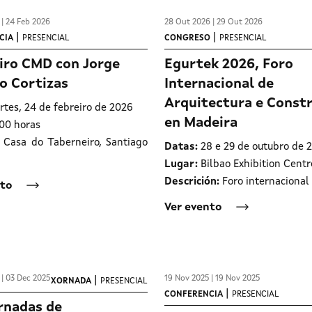
 | 24 Feb 2026
28 Out 2026 | 29 Out 2026
|
|
CIA
PRESENCIAL
CONGRESO
PRESENCIAL
iro CMD con Jorge
Egurtek 2026, Foro
o Cortizas
Internacional de
Arquitectura e Const
tes, 24 de febreiro de 2026
en Madeira
:00 horas
 Casa do Taberneiro, Santiago
Datas:
28 e 29 de outubro de 
Lugar:
Bilbao Exhibition Centr
Descrición:
Foro internacional
nto
Ver evento
 | 03 Dec 2025
19 Nov 2025 | 19 Nov 2025
|
XORNADA
PRESENCIAL
|
CONFERENCIA
PRESENCIAL
ornadas de