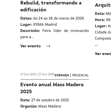
Rebuild, transformando a
Arquit
edificación
Data:
Mér
Datas:
do 24 ao 26 de marzo de 2026
Hora:
09:
Lugar:
IFEMA Madrid
Lugar:
Au
Descrición:
Feira líder de innovación
Cidade da
para a…
Composte
…
Ver evento
Ver eve
27 Out 2025 | 27 Out 2025
|
XORNADA
PRESENCIAL
Evento anual Mass Madera
2025
Data:
27 de outubro de 2025
Organiza:
Mass Madera