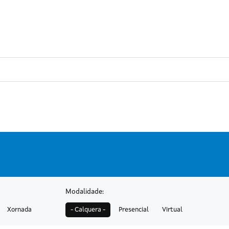
Ir o contido principal
Modalidade:
Xornada
- Calquera -
Presencial
Virtual