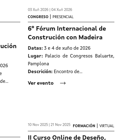
03 Xuñ 2026 | 04 Xuñ 2026
|
CONGRESO
PRESENCIAL
6º Fórum Internacional de
Construción con Madeira
rución
Datas:
3 e 4 de xuño de 2026
Lugar:
Palacio de Congresos Baluarte,
Pamplona
2026
Descrición:
Encontro de…
e
 de…
Ver evento
10 Nov 2025 | 21 Nov 2025
|
FORMACIÓN
VIRTUAL
II Curso Online de Deseño,