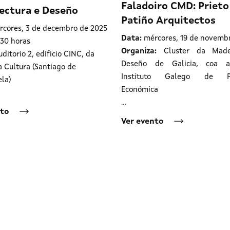
Faladoiro CMD: Prieto
ectura e Deseño
Patiño Arquitectos
cores, 3 de decembro de 2025
Data:
mércores, 19 de novemb
30 horas
Organiza:
Cluster da Made
ditorio 2, edificio CINC, da
Deseño de Galicia, coa 
 Cultura (Santiago de
Instituto Galego de Pr
la)
Económica
…
nto
Ver evento