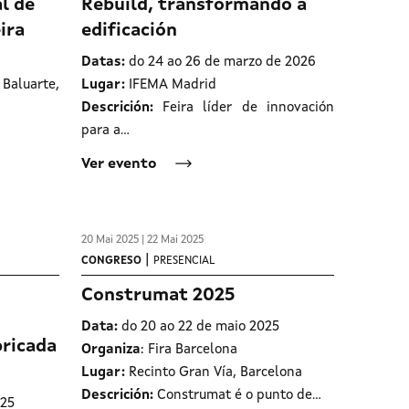
l de
Rebuild, transformando a
ira
edificación
Datas:
do 24 ao 26 de marzo de 2026
Baluarte,
Lugar:
IFEMA Madrid
Descrición:
Feira líder de innovación
para a…
Ver evento
20 Mai 2025 | 22 Mai 2025
|
CONGRESO
PRESENCIAL
Construmat 2025
Data:
do 20 ao 22 de maio 2025
bricada
Organiza
: Fira Barcelona
Lugar:
Recinto Gran Vía, Barcelona
Descrición:
Construmat é o punto de…
025