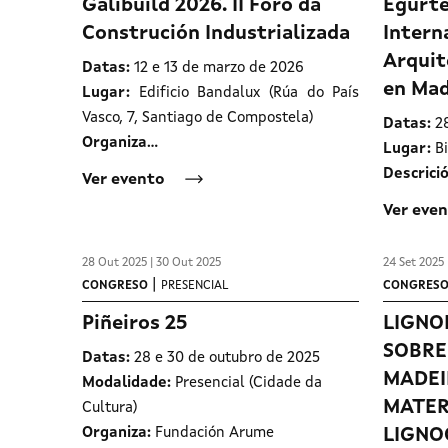
Galibuild 2026. II Foro da
Egurte
Construción Industrializada
Intern
Arquit
Datas:
12 e 13 de marzo de 2026
en Mad
Lugar:
Edificio Bandalux (Rúa do País
Vasco, 7, Santiago de Compostela)
Datas:
2
Organiza…
Lugar:
B
Descrició
Ver evento
Ver eve
28 Out 2025 | 30 Out 2025
24 Set 2025 
|
CONGRESO
PRESENCIAL
CONGRES
Piñeiros 25
LIGNO
SOBRE
Datas:
28 e 30 de outubro de 2025
MADEI
Modalidade:
Presencial (Cidade da
MATER
Cultura)
Organiza:
Fundación Arume
LIGNO