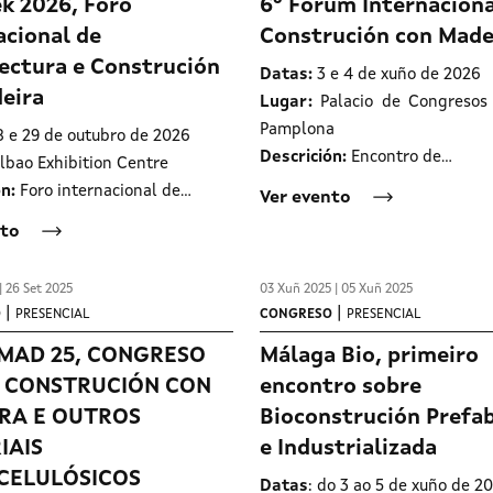
k 2026, Foro
6º Fórum Internaciona
acional de
Construción con Made
ectura e Construción
Datas:
3 e 4 de xuño de 2026
eira
Lugar:
Palacio de Congresos 
Pamplona
8 e 29 de outubro de 2026
Descrición:
Encontro de…
ilbao Exhibition Centre
n:
Foro internacional de…
Ver evento
nto
| 26 Set 2025
03 Xuñ 2025 | 05 Xuñ 2025
|
|
O
PRESENCIAL
CONGRESO
PRESENCIAL
MAD 25, CONGRESO
Málaga Bio, primeiro
 CONSTRUCIÓN CON
encontro sobre
RA E OUTROS
Bioconstrución Prefa
IAIS
e Industrializada
CELULÓSICOS
Datas
: do 3 ao 5 de xuño de 2