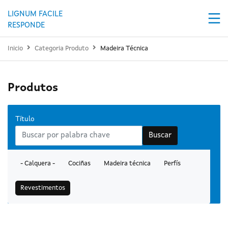
Ir o contido principal
LIGNUM FACILE
RESPONDE
Inicio
Categoria Produto
Madeira Técnica
Produtos
Título
Buscar
- Calquera -
Cociñas
Madeira técnica
Perfís
Revestimentos