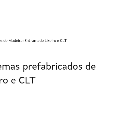
Ir o contido principal
s de Madeira: Entramado Lixeiro e CLT
emas prefabricados de
ro e CLT