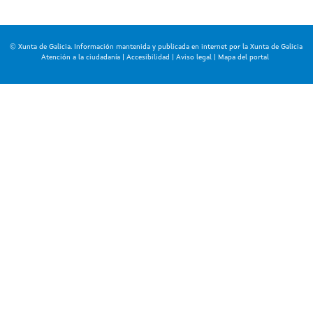
© Xunta de Galicia. Información mantenida y publicada en internet por la Xunta de Galicia
Atención a la ciudadanía
|
Accesibilidad
|
Aviso legal
|
Mapa del portal